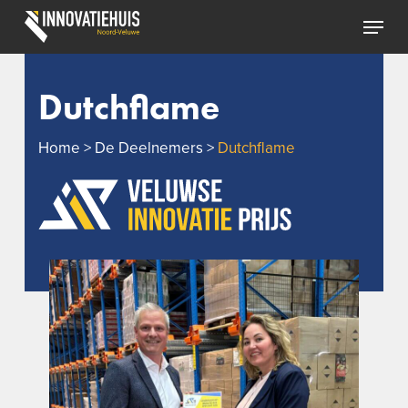
Skip
Menu
to
Close
main
Menu
content
Dutchflame
Home
>
De Deelnemers
>
Dutchflame