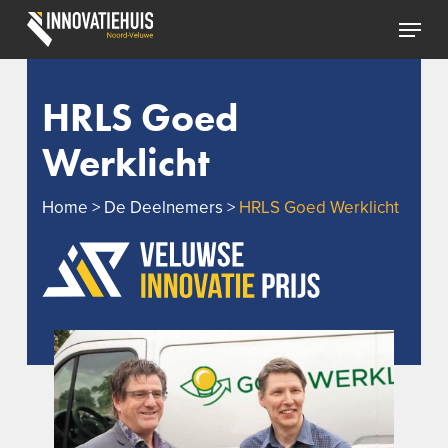
Skip
Menu
to
Close
main
Menu
content
HRLS Goed
Werklicht
Home
>
De Deelnemers
>
HRLS Goed Werklicht