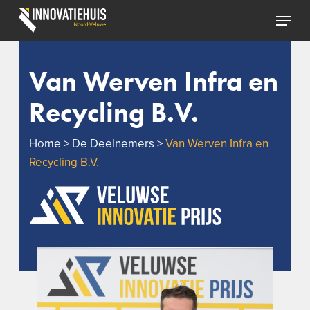
Skip
Menu
to
Close
main
Menu
content
Van Werven Infra en
Recycling B.V.
Home
>
De Deelnemers
>
Van Werven Infra en
Recycling B.V.