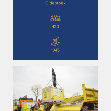
Oldebroek
420
1945