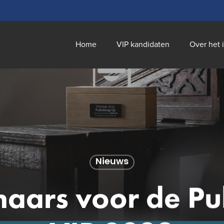
Home
VIP kandidaten
Over het 
Nieuws
aars voor de Pub