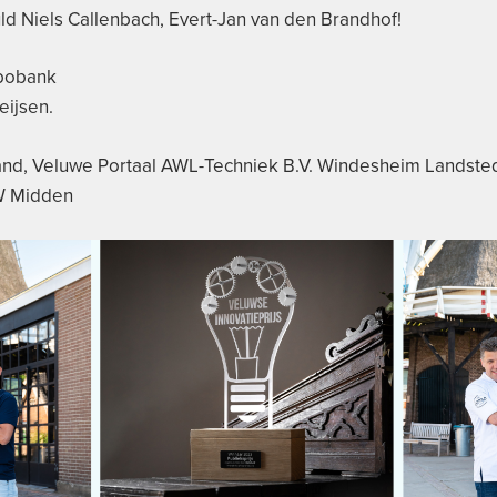
uld Niels Callenbach, Evert-Jan van den Brandhof!
bobank
eijsen.
and, Veluwe Portaal AWL-Techniek B.V. Windesheim Landst
W Midden