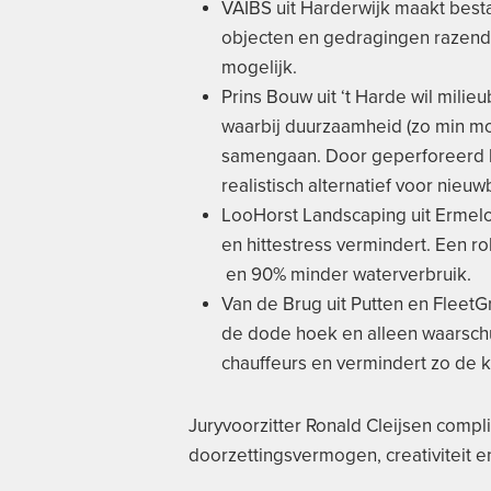
VAIBS uit Harderwijk maakt best
objecten en gedragingen razend
mogelijk.
Prins Bouw uit ‘t Harde wil mil
waarbij duurzaamheid (zo min mo
samengaan. Door geperforeerd ba
realistisch alternatief voor nieu
LooHorst Landscaping uit Ermelo 
en hittestress vermindert. Een r
en 90% minder waterverbruik.
Van de Brug uit Putten en FleetG
de dode hoek en alleen waarschuw
chauffeurs en vermindert zo de 
Juryvoorzitter Ronald Cleijsen com
doorzettingsvermogen, creativiteit