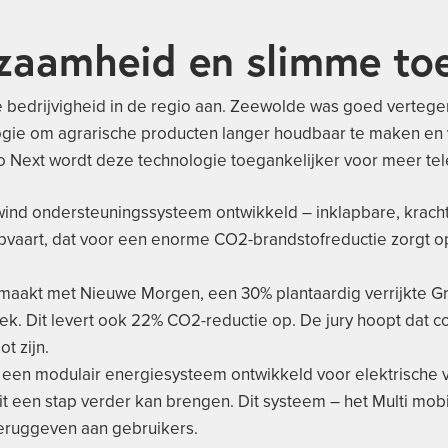
zaamheid en slimme to
de bedrijvigheid in de regio aan. Zeewolde was goed verteg
gie om agrarische producten langer houdbaar te maken en v
 Next wordt deze technologie toegankelijker voor meer tel
wind ondersteuningssysteem ontwikkeld – inklapbare, kracht
epvaart, dat voor een enorme CO2-brandstofreductie zorgt op
maakt met Nieuwe Morgen, een 30% plantaardig verrijkte Griek
k. Dit levert ook 22% CO2-reductie op. De jury hoopt dat c
t zijn.
t een modulair energiesysteem ontwikkeld voor elektrische vo
 een stap verder kan brengen. Dit systeem – het Multi mobili
eruggeven aan gebruikers.