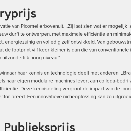
ryprijs
atie van Picomel erbovenuit. ,,Zij laat zien wat er mogelijk 
uw durft te ontwerpen, met maximale efficiëntie en minimale
ct, energiezuinig en volledig zelf ontwikkeld. Van gebouwstr
t de footprint vijf keer kleiner is dan die van conventionele in
uitzonderlijk hoog niveau.”
 winnaar haar kennis en technologie deelt met anderen. ,,B
dels haar eigen modulaire machines levert aan collega-bedrij
ciëntie. Deze kennisdeling vergroot de impact van de innov
ector-breed. Een innovatieve nicheoplossing kan zo uitgroei
 Publieksprijs