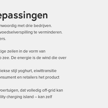
epassingen
enwoordig met drie bedrijven.
oedselverspilling te verminderen.
ers.
ige zeilen in de vorm van
 zee. De energie is de wind die over
se stijl yoghurt, eiwittransitie
onsument en retailers het product
ertuigen, dat volledig off-grid kan
ty charging island – kan zelf