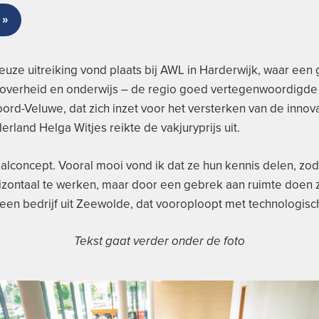
 »
uze uitreiking vond plaats bij AWL in Harderwijk, waar een
 overheid en onderwijs – de regio goed vertegenwoordigd
rd-Veluwe, dat zich inzet voor het versterken van de innova
land Helga Witjes reikte de vakjuryprijs uit.
aalconcept. Vooral mooi vond ik dat ze hun kennis delen, zo
zontaal te werken, maar door een gebrek aan ruimte doen zij
, een bedrijf uit Zeewolde, dat vooroploopt met technologisc
Tekst gaat verder onder de foto