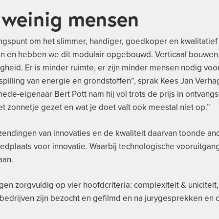
 weinig mensen
angspunt om het slimmer, handiger, goedkoper en kwalitatief 
n en hebben we dit modulair opgebouwd. Verticaal bouwen b
gheid. Er is minder ruimte, er zijn minder mensen nodig voor
spilling van energie en grondstoffen”, sprak Kees Jan Verhag
-eigenaar Bert Pott nam hij vol trots de prijs in ontvangst.
t zonnetje gezet en wat je doet valt ook meestal niet op.”
inzendingen van innovaties en de kwaliteit daarvan toonde a
dplaats voor innovatie. Waarbij technologische vooruitgan
aan.
n zorgvuldig op vier hoofdcriteria: complexiteit & unicite
 bedrijven zijn bezocht en gefilmd en na jurygesprekken en 