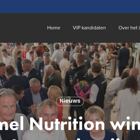
Home
VIP kandidaten
Over het 
Nieuws
mel Nutrition wi