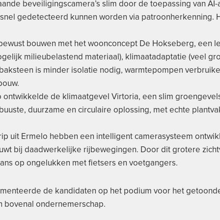
aande beveiligingscamera’s slim door de toepassing van AI
snel gedetecteerd kunnen worden via patroonherkenning. 
ieubewust bouwen met het woonconcept De Hokseberg, een l
gelijk milieubelastend materiaal), klimaatadaptatie (veel
ksteen is minder isolatie nodig, warmtepompen verbruiken w
wbouw.
ontwikkelde de klimaatgevel Virtoria, een slim groengevels
obuuste, duurzame en circulaire oplossing, met echte plantv
rip uit Ermelo hebben een intelligent camerasysteem ontwik
t bij daadwerkelijke rijbewegingen. Door dit grotere zicht
kans op ongelukken met fietsers en voetgangers.
plimenteerde de kandidaten op het podium voor het getoond
 en bovenal ondernemerschap.