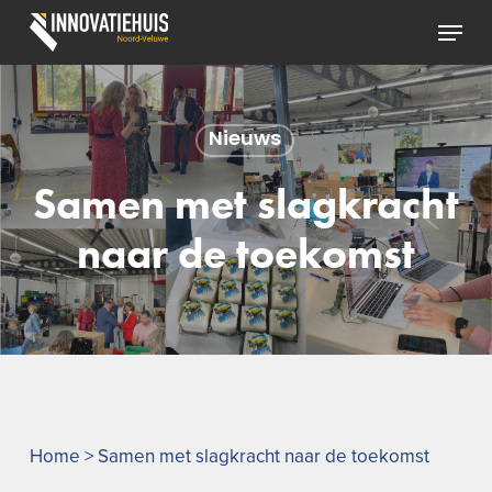
Skip
Menu
to
Close
main
Menu
content
Nieuws
Samen met slagkracht
naar de toekomst
Home
>
Samen met slagkracht naar de toekomst